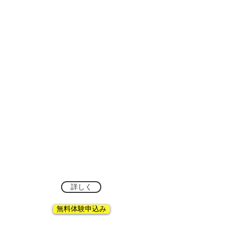
ENJOINT DANCE CLUBはダンス未経験
から安心して始められるヒップホップダ
ンススクールです。
レッスンはどんなスポーツにも必要なス
トレッチ、筋トレから始めダンスの基本
であるリズム取りやアイソレーションを
しっかり
指導するので初心者でも確実に
上達できます。
現在生徒さんは下は5歳から最年長は67
歳！健康維持からプロ志望までそれぞれ
の目的に合わせてENJOINTしてます。
レッスンは中目黒、横浜、あざみ野、鷺
沼、中央林間、蒲田、川崎で。
是非無料体験レッスンからチャレンジし
てみてください。
詳しく
無料体験申込み