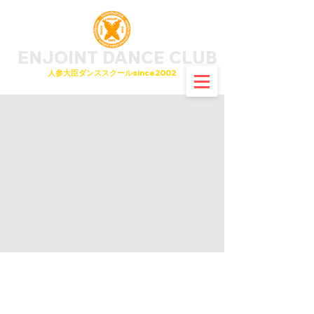
ENJOINT
DANCE CLUB
​人参大臣ダンススクールsince2002
はじめてのダンス大歓迎！
小学生と大人のための
初心者向けダンススクール