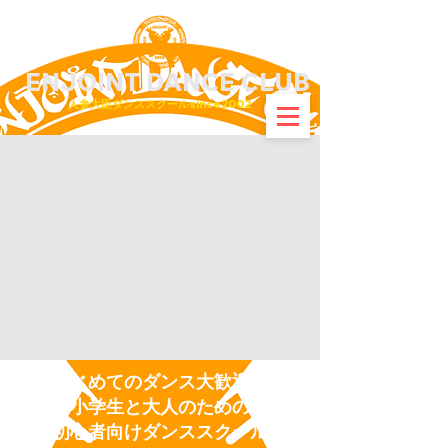
ENJOINT
DANCE CLUB
​人参大臣ダンススクールsince2002
はじめてのダンス大歓迎！
小学生と大人のための
初心者向けダンススクール