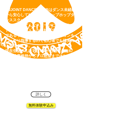
ENJOINT DANCE CLUBはダンス未経験
から安心して始められるヒップホップダ
ンススクールです。
レッスンはどんなスポーツにも必要なス
トレッチ、筋トレから始めダンスの基本
であるリズム取りやアイソレーションを
しっかり
指導するので初心者でも確実に
上達できます。
現在生徒さんは下は5歳から最年長は67
歳！健康維持からプロ志望までそれぞれ
の目的に合わせてENJOINTしてます。
レッスンは中目黒、横浜、あざみ野、鷺
沼、中央林間、蒲田、川崎で。
是非無料体験レッスンからチャレンジし
てみてください。
詳しく
無料体験申込み