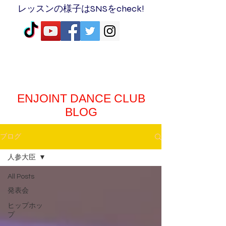
レッスンの様子はSNSをcheck!
ENJOY+JOINT＝ENJOINT
ENJOINT DANCE CLUB
BLOG
ブログ
人参大臣
All Posts
発表会
ヒップホッ
プ