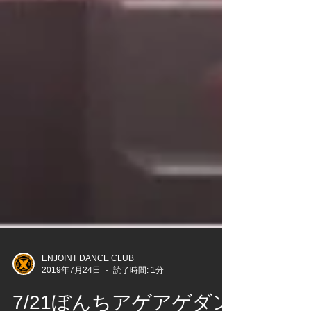
ENJOINT DANCE CLUB
2019年7月24日
読了時間: 1分